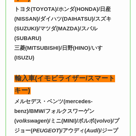
トヨタ(TOYOTA)/ホンダ(HONDA)/日産
(NISSAN)/ダイハツ(DAIHATSU)/スズキ
(SUZUKI)/マツダ(MAZDA)/スバル
(SUBARU)
三菱(MITSUBISHI)/日野(HINO)
/
いすゞ
(ISUZU)
輸入車(イモビライザー/スマート
キー)
メルセデス・ベンツ(mercedes-
benz)/BMW/フォルクスワーゲン
(
volkswagen
)/ミニ(MINI)/ボルボ(
volvo
)/プ
ジョー(
PEUGEOT
)/アウディ(
Audi
)/ジープ